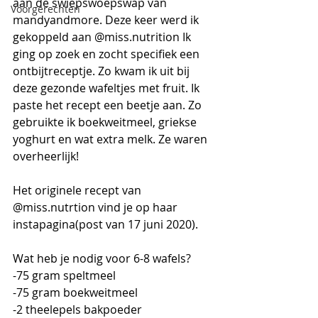
aan de swiepswoepswap van 
Voorgerechten
mandyandmore. Deze keer werd ik 
gekoppeld aan @miss.nutrition Ik 
ging op zoek en zocht specifiek een 
ontbijtreceptje. Zo kwam ik uit bij 
deze gezonde wafeltjes met fruit. Ik 
paste het recept een beetje aan. Zo 
gebruikte ik boekweitmeel, griekse 
yoghurt en wat extra melk. Ze waren 
overheerlijk!
Het originele recept van 
@miss.nutrtion vind je op haar 
instapagina(post van 17 juni 2020).
Wat heb je nodig voor 6-8 wafels?
-75 gram speltmeel
-75 gram boekweitmeel
-2 theelepels bakpoeder