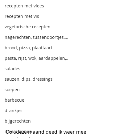
recepten met vlees
recepten met vis
vegetarische recepten
nagerechten, tussendoortjes,...
brood, pizza, plaattaart
pasta, rijst, wok, aardappelen,..
salades
sauzen, dips, dressings
soepen
barbecue
drankjes
bijgerechten
mealplannen
Ook deze maand deed ik weer mee 