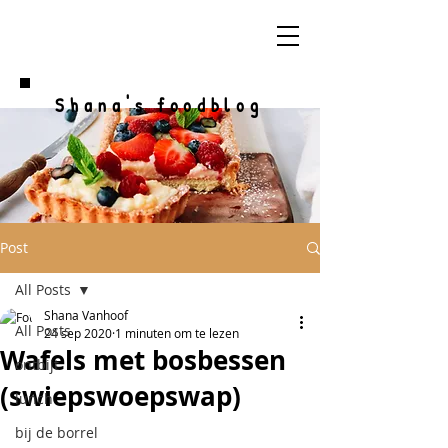
Shana's foodblog
Post
All Posts
Shana Vanhoof
All Posts
24 sep 2020
1 minuten om te lezen
Wafels met bosbessen
ontbijt
(swiepswoepswap)
lunch
bij de borrel