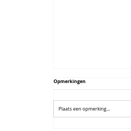
Opmerkingen
Sushi hotdogs
Plaats een opmerking...