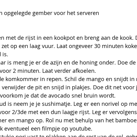
en opgelegde gember voor het serveren
n met de rijst in een kookpot en breng aan de kook. 
 zet op een laag vuur. Laat ongeveer 30 minuten koken
 is.
ar is meng je er de azijn en de honing onder. Doe de r
oor 2 minuten. Laat verder afkoelen.
de komkommer in repen. Schil de mango en snijdt in r
verwijder de pit en snijd in plakjes. Doe dit net voor 
 voorkom je dat de avocado snel bruin wordt.
ud is neem je je sushimatje. Leg er een norivel op me
oor 2/3de met een dun laagje rijst. Leg er vervolgens
r en mango op. Rol nu met behulp van het bamboe
jk eventueel een filmpje op youtube. 
stukje nori vast te plakken aan de rest van de rol, gebr