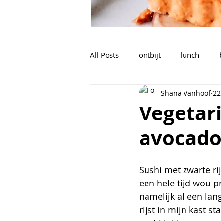
All Posts
ontbijt
lunch
Shana Vanhoof
22
nagerechten, tussendoortjes,...
Vegetari
avocad
sauzen, dips, dressings
soe
Sushi met zwarte rijs
Voorgerechten
een hele tijd wou p
namelijk al een lang
rijst in mijn kast st