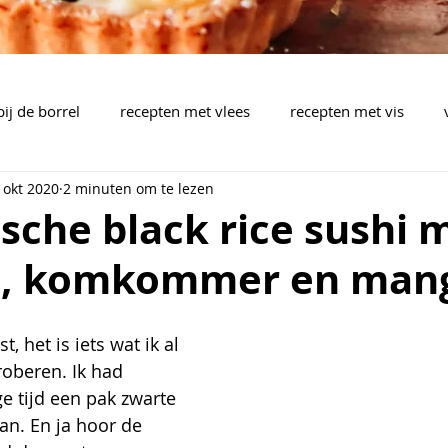
bij de borrel
recepten met vlees
recepten met vis
 okt 2020
2 minuten om te lezen
brood, pizza, plaattaart
pasta, rijst, wok, aardappelen,..
sche black rice sushi 
o, komkommer en man
pen
barbecue
drankjes
bijgerechten
mealpla
t, het is iets wat ik al 
roberen. Ik had 
e tijd een pak zwarte 
aan. En ja hoor de 