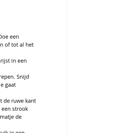
Doe een 
 of tot al het 
ijst in een 
epen. Snijd 
je gaat 
t de ruwe kant 
 een strook 
matje de 
uik je een 