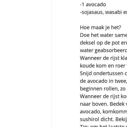
-1 avocado
-sojasaus, wasabi 
Hoe maak je het?
Doe het water same
deksel op de pot en
water geabsorbeerd
Wanneer de rijst kla
koude kom en roer v
Snijd ondertussen 
de avocado in twee, 
beginnen rollen, zo
Wanneer de rijst ko
naar boven. Bedek v
avocado, komkomme
sushirol dicht. Beki
Tip: om het laatste 