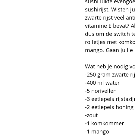
sushi lukte evengo
sushirijst. Wisten j
zwarte rijst veel an
vitamine E bevat? A
dus om de switch te
rolletjes met komk
mango. Gaan jullie
Wat heb je nodig v
-250 gram zwarte rij
-400 ml water
-5 norivellen
-3 eetlepels rijstazij
-2 eetlepels honing
-zout
-1 komkommer
-1 mango