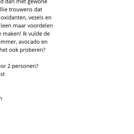
ed dan met gewone 
ullie trouwens dat 
tioxidanten, vezels en 
lleen maar voordelen 
 maken! Ik vulde de 
ommer, avocado en 
 het ook proberen?
oor 2 personen?
st
n