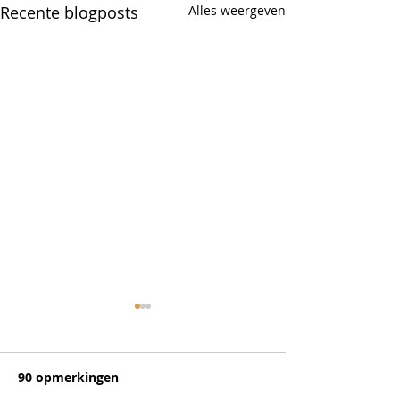
Recente blogposts
Alles weergeven
Vegetarische
pompoenlasag
champignons
90 opmerkingen
Zoek je nog een le