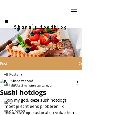
Shana's foodblog
Post
All Posts
Shana Vanhoof
All Posts
20 apr
2 minuten om te lezen
Sushi hotdogs
ontbijt
Ooh my god, deze sushihotdogs 
lunch
moet je echt eens proberen! Ik 
bij de borrel
frituurde mijn sushirol en vulde hem 