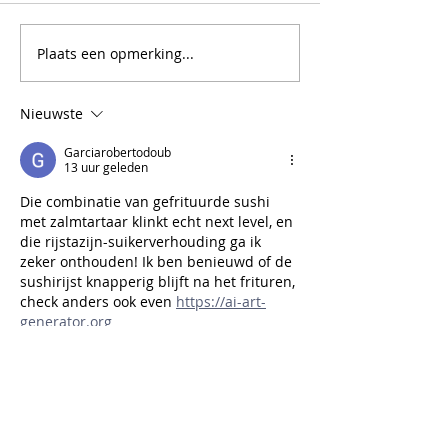
traditioneel hoof
Spaanse tortilla
voor tijdens de f
Ga dan eens voor
Plaats een opmerking...
pompoenlasagne
champignons. Ec
Nieuwste
aanrader! Ga jij h
proberen? Wat he
Garciarobertodoub
nodig? -1 butt
13 uur geleden
Die combinatie van gefrituurde sushi 
met zalmtartaar klinkt echt next level, en 
die rijstazijn-suikerverhouding ga ik 
zeker onthouden! Ik ben benieuwd of de 
sushirijst knapperig blijft na het frituren, 
check anders ook even 
https://ai-art-
generator.org
Like
Reageren
Will Smith
een dag geleden