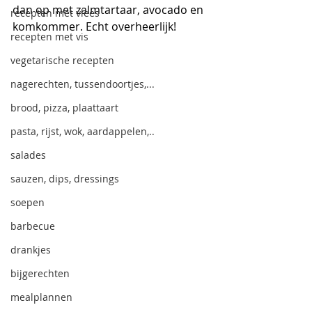
dan op met zalmtartaar, avocado en 
recepten met vlees
komkommer. Echt overheerlijk!
recepten met vis
vegetarische recepten
nagerechten, tussendoortjes,...
brood, pizza, plaattaart
pasta, rijst, wok, aardappelen,..
salades
sauzen, dips, dressings
soepen
barbecue
drankjes
bijgerechten
mealplannen