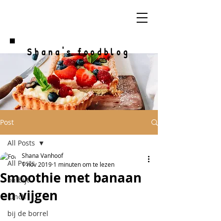
Shana's foodblog
Post
All Posts
Shana Vanhoof
All Posts
1 nov 2019
1 minuten om te lezen
Smoothie met banaan
ontbijt
en vijgen
lunch
bij de borrel