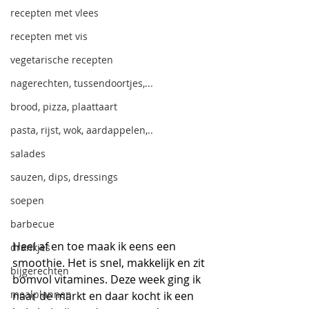
recepten met vlees
recepten met vis
vegetarische recepten
nagerechten, tussendoortjes,...
brood, pizza, plaattaart
pasta, rijst, wok, aardappelen,..
salades
sauzen, dips, dressings
soepen
barbecue
Heel af en toe maak ik eens een 
drankjes
smoothie. Het is snel, makkelijk en zit 
bijgerechten
bomvol vitamines. Deze week ging ik 
mealplannen
naar de markt en daar kocht ik een 