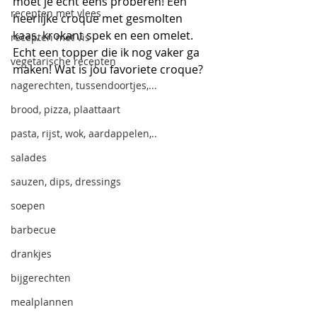
moet je echt eens proberen! Een 
recepten met vlees
heerlijke croque met gesmolten 
kaas, krokant spek en een omelet. 
recepten met vis
Echt een topper die ik nog vaker ga 
vegetarische recepten
maken! Wat is jou favoriete croque?
nagerechten, tussendoortjes,...
brood, pizza, plaattaart
pasta, rijst, wok, aardappelen,..
salades
sauzen, dips, dressings
soepen
barbecue
drankjes
bijgerechten
mealplannen