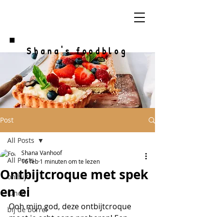
Shana's foodblog
Post
All Posts
Shana Vanhoof
All Posts
16 feb
1 minuten om te lezen
Ontbijtcroque met spek
ontbijt
en ei
lunch
Ooh mijn god, deze ontbijtcroque 
bij de borrel