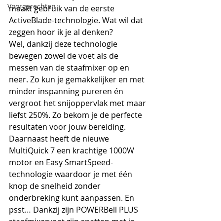
Voorgerechten
maakt gebruik van de eerste 
ActiveBlade-technologie. Wat wil dat 
zeggen hoor ik je al denken?
Wel, dankzij deze technologie 
bewegen zowel de voet als de 
messen van de staafmixer op en 
neer. Zo kun je gemakkelijker en met 
minder inspanning pureren én 
vergroot het snijoppervlak met maar 
liefst 250%. Zo bekom je de perfecte 
resultaten voor jouw bereiding.
Daarnaast heeft de nieuwe 
MultiQuick 7 een krachtige 1000W 
motor en Easy SmartSpeed-
technologie waardoor je met één 
knop de snelheid zonder 
onderbreking kunt aanpassen. En 
psst… Dankzij zijn POWERBell PLUS 