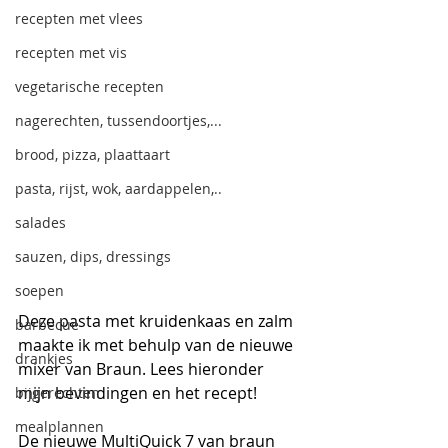
recepten met vlees
recepten met vis
vegetarische recepten
nagerechten, tussendoortjes,...
brood, pizza, plaattaart
pasta, rijst, wok, aardappelen,..
salades
sauzen, dips, dressings
soepen
Deze pasta met kruidenkaas en zalm 
barbecue
maakte ik met behulp van de nieuwe 
drankjes
mixer van Braun. Lees hieronder 
mijn bevindingen en het recept! 
bijgerechten
mealplannen
De nieuwe MultiQuick 7 van braun 