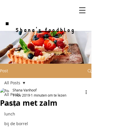
Shana's foodblog
Post
All Posts
Shana Vanhoof
All Posts
1 nov 2019
1 minuten om te lezen
Pasta met zalm
ontbijt
lunch
bij de borrel