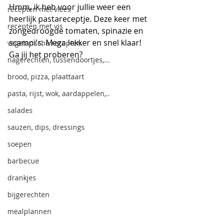
Hmm, ik heb voor jullie weer een 
recepten met vlees
heerlijk pastareceptje. Deze keer met 
recepten met vis
zongedroogde tomaten, spinazie en 
scampi's. Mega lekker en snel klaar! 
vegetarische recepten
Ga jij het proberen?
nagerechten, tussendoortjes,...
brood, pizza, plaattaart
pasta, rijst, wok, aardappelen,..
salades
sauzen, dips, dressings
soepen
barbecue
drankjes
bijgerechten
mealplannen