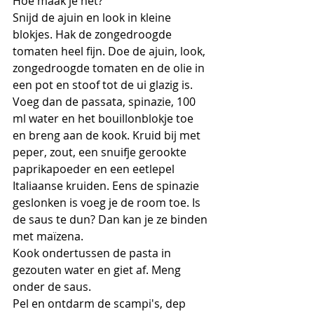
Hoe maak je het?
Snijd de ajuin en look in kleine 
blokjes. Hak de zongedroogde 
tomaten heel fijn. Doe de ajuin, look, 
zongedroogde tomaten en de olie in 
een pot en stoof tot de ui glazig is. 
Voeg dan de passata, spinazie, 100 
ml water en het bouillonblokje toe 
en breng aan de kook. Kruid bij met 
peper, zout, een snuifje gerookte 
paprikapoeder en een eetlepel 
Italiaanse kruiden. Eens de spinazie 
geslonken is voeg je de room toe. Is 
de saus te dun? Dan kan je ze binden 
met maïzena.
Kook ondertussen de pasta in 
gezouten water en giet af. Meng 
onder de saus.
Pel en ontdarm de scampi's, dep 