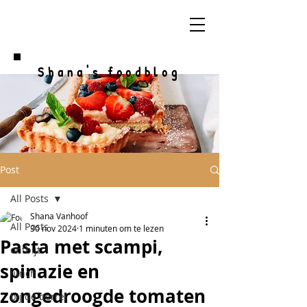
Shana's foodblog
Post
All Posts
Shana Vanhoof
All Posts
30 nov 2024
1 minuten om te lezen
Pasta met scampi,
ontbijt
spinazie en
lunch
zongedroogde tomaten
bij de borrel