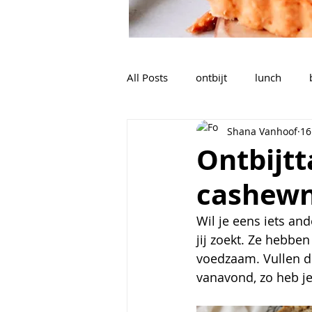
All Posts
ontbijt
lunch
Shana Vanhoof
16
nagerechten, tussendoortjes,...
Ontbijtt
cashewn
sauzen, dips, dressings
soe
Wil je eens iets and
jij zoekt. Ze hebb
Voorgerechten
voedzaam. Vullen do
vanavond, zo heb je