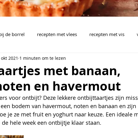
bij de borrel
recepten met vlees
recepten met vis
 okt 2021
1 minuten om te lezen
brood, pizza, plaattaart
pasta, rijst, wok, aardappelen,..
aartjes met banaan,
oten en havermout
pen
barbecue
drankjes
bijgerechten
mealpla
ers voor ontbijt? Deze lekkere ontbijttaartjes zijn mis
en een bodem van havermout, noten en banaan en zijn
e je ze met fruit en yoghurt naar keuze. Een ideale 
 de hele week een ontbijtje klaar staan.