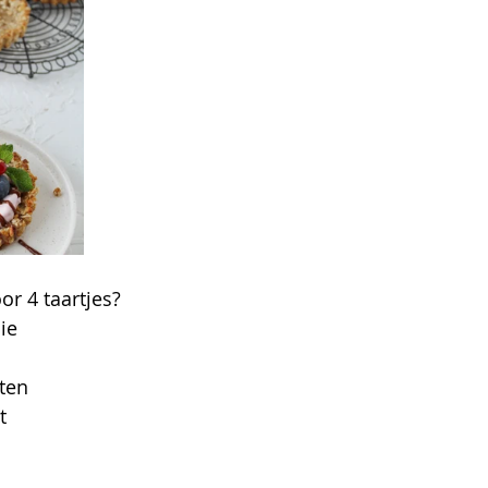
or 4 taartjes?
ie 
ten
t