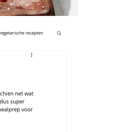
vegetarische recepten
salades
nnen
schien net wat 
 dus super 
mealprep voor 