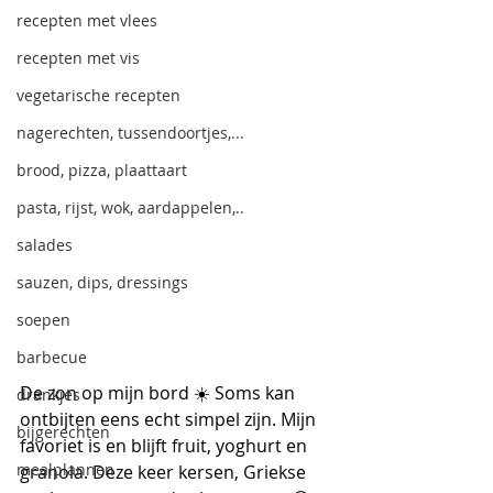
recepten met vlees
recepten met vis
vegetarische recepten
nagerechten, tussendoortjes,...
brood, pizza, plaattaart
pasta, rijst, wok, aardappelen,..
salades
sauzen, dips, dressings
soepen
barbecue
De zon op mijn bord ☀️ Soms kan 
drankjes
ontbijten eens echt simpel zijn. Mijn 
bijgerechten
favoriet is en blijft fruit, yoghurt en 
mealplannen
granola. Deze keer kersen, Griekse 