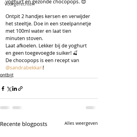
yoghurt en gezonde chocopops. 😍
Voorgerechten
Ontpit 2 handjes kersen en verwijder 
het steeltje. Doe in een steelpannetje 
met 100ml water en laat tien 
minuten stoven.
Laat afkoelen. Lekker bij de yoghurt 
en geen toegevoegde suiker! 🍒
De chocopops is een recept van 
@sandrabekkari
!  
ontbijt
Recente blogposts
Alles weergeven