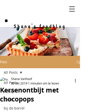
Shana's foodblog
Post
All Posts
Shana Vanhoof
All Posts
30 okt 2019
1 minuten om te lezen
Kersenontbijt met
ontbijt
chocopops
lunch
bij de borrel