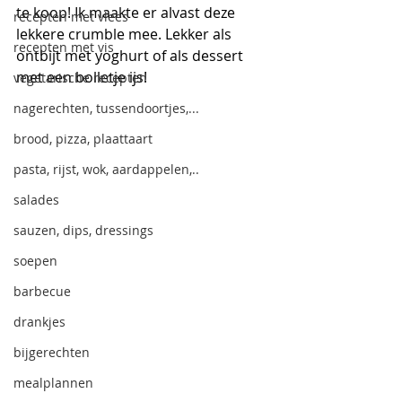
te koop! Ik maakte er alvast deze 
recepten met vlees
lekkere crumble mee. Lekker als 
recepten met vis
ontbijt met yoghurt of als dessert 
met een bolletje ijs! 
vegetarische recepten
nagerechten, tussendoortjes,...
brood, pizza, plaattaart
pasta, rijst, wok, aardappelen,..
salades
sauzen, dips, dressings
soepen
barbecue
drankjes
bijgerechten
mealplannen