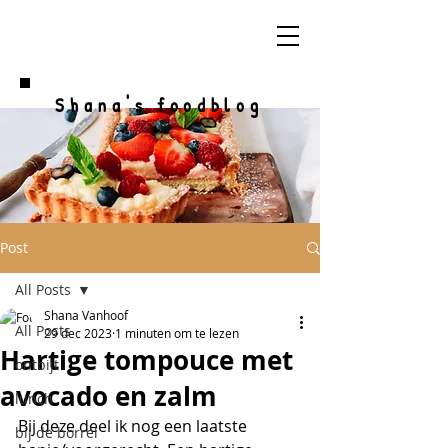
Shana's foodblog
Post
All Posts
Shana Vanhoof
All Posts
29 dec 2023
1 minuten om te lezen
Hartige tompouce met
ontbijt
avocado en zalm
lunch
Bij deze deel ik nog een laatste 
bij de borrel