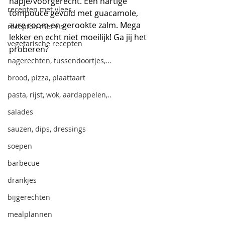
hapje/voorgerecht. Een hartige 
recepten met vlees
tompouce gevuld met guacamole, 
zure room en gerookte zalm. Mega 
recepten met vis
lekker en echt niet moeilijk! Ga jij het 
vegetarische recepten
proberen?
nagerechten, tussendoortjes,...
brood, pizza, plaattaart
pasta, rijst, wok, aardappelen,..
salades
sauzen, dips, dressings
soepen
barbecue
drankjes
bijgerechten
mealplannen