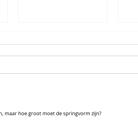
Turkse eieren/çilbir
Cho
cup
ban
n, maar hoe groot moet de springvorm zijn? 