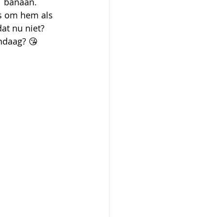
1 banaan. 
s om hem als 
dat nu niet? 
andaag? 😘