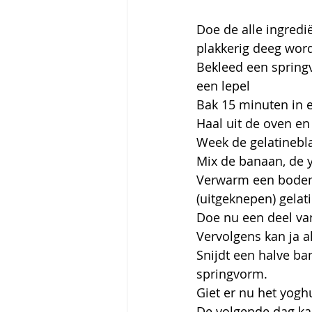
Doe de alle ingred
plakkerig deeg word
Bekleed een spring
een lepel
Bak 15 minuten in 
Haal uit de oven en 
Week de gelatinebla
Mix de banaan, de y
Verwarm een bodemp
(uitgeknepen) gelat
Doe nu een deel van
Vervolgens kan ja 
Snijdt een halve ba
springvorm.
Giet er nu het yoghu
De volgende dag ka