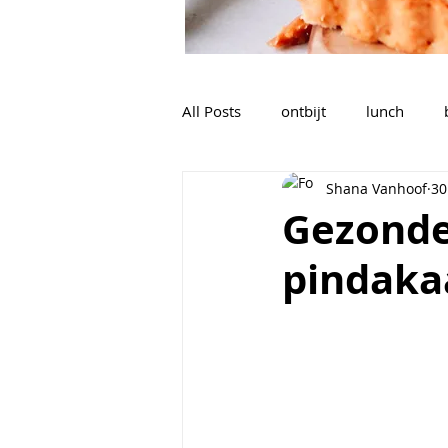
All Posts
ontbijt
lunch
Shana Vanhoof
30
nagerechten, tussendoortjes,...
Gezonde
pindaka
sauzen, dips, dressings
soe
Voorgerechten