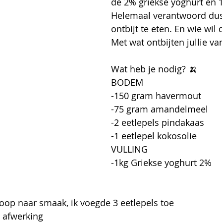
de 2% griekse yoghurt en 
Helemaal verantwoord du
ontbijt te eten. En wie wil 
Met wat ontbijten jullie v
Wat heb je nodig? 🍌
BODEM
-150 gram havermout
-75 gram amandelmeel
-2 eetlepels pindakaas
-1 eetlepel kokosolie
VULLING
-1kg Griekse yoghurt 2%
oop naar smaak, ik voegde 3 eetlepels toe
 afwerking