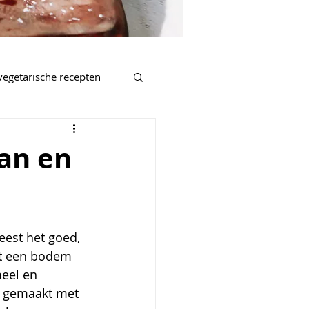
vegetarische recepten
salades
an en
nnen
eest het goed, 
ft een bodem 
eel en 
s gemaakt met 