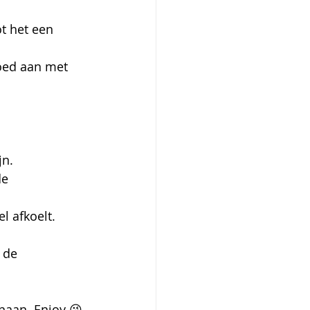
t het een 
oed aan met 
jn.
e 
l afkoelt. 
 de 
aan. Enjoy 😘 