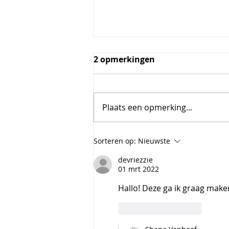
2 opmerkingen
Plaats een opmerking...
Oeuf en cocotte
Sorteren op:
Nieuwste
devriezzie
01 mrt 2022
Hallo! Deze ga ik graag make
Like
Reageren