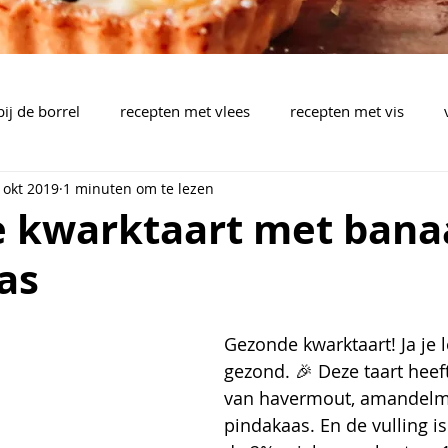
bij de borrel
recepten met vlees
recepten met vis
 okt 2019
1 minuten om te lezen
brood, pizza, plaattaart
pasta, rijst, wok, aardappelen,..
 kwarktaart met bana
as
pen
barbecue
drankjes
bijgerechten
mealpla
Gezonde kwarktaart! Ja je l
gezond. 🎉 Deze taart hee
van havermout, amandelm
pindakaas. En de vulling i