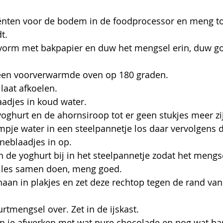
iënten voor de bodem in de foodprocessor en meng to
t.
vorm met bakpapier en duw het mengsel erin, duw g
een voorverwarmde oven op 180 graden.
laat afkoelen.
adjes in koud water.
oghurt en de ahornsiroop tot er geen stukjes meer zi
je water in een steelpannetje los daar vervolgens d
ineblaadjes in op.
 de yoghurt bij in het steelpannetje zodat het mengse
alles samen doen, meng goed.
naan in plakjes en zet deze rechtop tegen de rand van
rtmengsel over. Zet in de ijskast.
n je afwerken met wat pure chocolade en nog wat ban