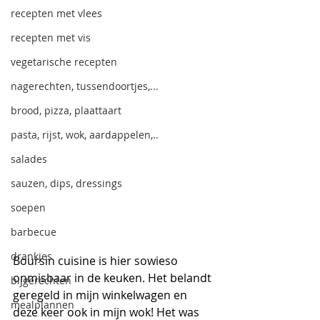
recepten met vlees
recepten met vis
vegetarische recepten
nagerechten, tussendoortjes,...
brood, pizza, plaattaart
pasta, rijst, wok, aardappelen,..
salades
sauzen, dips, dressings
soepen
barbecue
drankjes
Boursin cuisine is hier sowieso 
onmisbaar in de keuken. Het belandt 
bijgerechten
geregeld in mijn winkelwagen en 
mealplannen
deze keer ook in mijn wok! Het was 