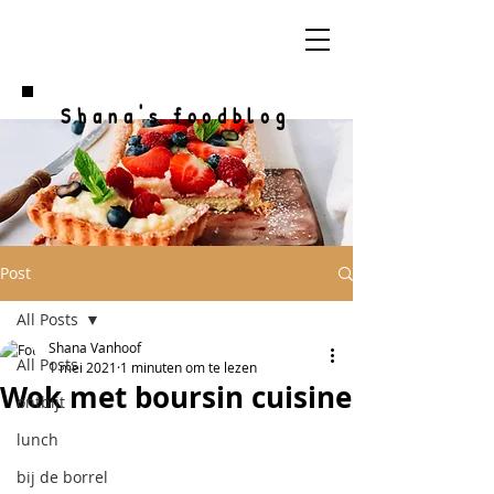
Shana's foodblog
Post
All Posts
Shana Vanhoof
All Posts
1 mei 2021
1 minuten om te lezen
Wok met boursin cuisine
ontbijt
lunch
bij de borrel