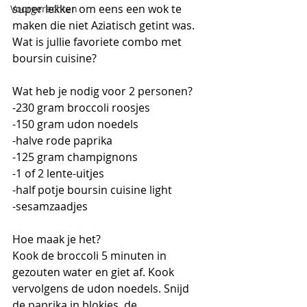
super lekker om eens een wok te 
Voorgerechten
maken die niet Aziatisch getint was. 
Wat is jullie favoriete combo met 
boursin cuisine?
Wat heb je nodig voor 2 personen?
-230 gram broccoli roosjes
-150 gram udon noedels
-halve rode paprika
-125 gram champignons
-1 of 2 lente-uitjes
-half potje boursin cuisine light
-sesamzaadjes
Hoe maak je het?
Kook de broccoli 5 minuten in 
gezouten water en giet af. Kook 
vervolgens de udon noedels. Snijd 
de paprika in blokjes, de 