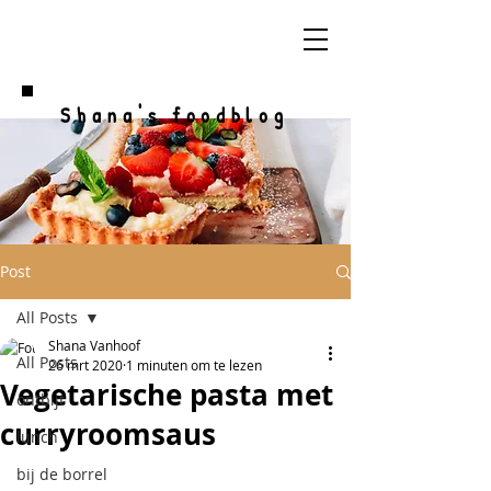
Shana's foodblog
Post
All Posts
Shana Vanhoof
All Posts
26 mrt 2020
1 minuten om te lezen
Vegetarische pasta met
ontbijt
curryroomsaus
lunch
bij de borrel