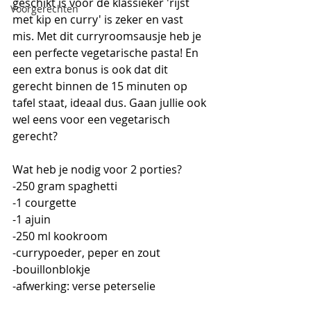
geschikt is voor de klassieker 'rijst 
Voorgerechten
met kip en curry' is zeker en vast 
mis. Met dit curryroomsausje heb je 
een perfecte vegetarische pasta! En 
een extra bonus is ook dat dit 
gerecht binnen de 15 minuten op 
tafel staat, ideaal dus. Gaan jullie ook 
wel eens voor een vegetarisch 
gerecht?
Wat heb je nodig voor 2 porties?
-250 gram spaghetti
-1 courgette
-1 ajuin
-250 ml kookroom
-currypoeder, peper en zout
-bouillonblokje
-afwerking: verse peterselie