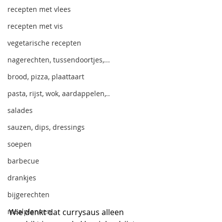
recepten met vlees
recepten met vis
vegetarische recepten
nagerechten, tussendoortjes,...
brood, pizza, plaattaart
pasta, rijst, wok, aardappelen,..
salades
sauzen, dips, dressings
soepen
barbecue
drankjes
bijgerechten
mealplannen
Wie denkt dat currysaus alleen 