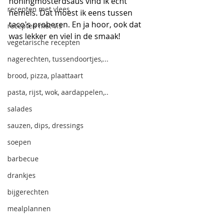
honingmosterdsaus vind ik echt 
recepten met vlees
hemels. Dat moest ik eens tussen 
taco's proberen. En ja hoor, ook dat 
recepten met vis
was lekker en viel in de smaak!
vegetarische recepten
nagerechten, tussendoortjes,...
brood, pizza, plaattaart
pasta, rijst, wok, aardappelen,..
salades
sauzen, dips, dressings
soepen
barbecue
drankjes
bijgerechten
mealplannen