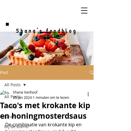
Shana's foodblog
Post
All Posts
Shana Vanhoof
All Posts
25 jan 2024
1 minuten om te lezen
Taco's met krokante kip
ontbijt
en honingmosterdsaus
lunch
De combinatie van krokante kip en 
bij de borrel