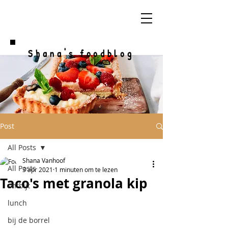
Shana's foodblog
Post
All Posts
Shana Vanhoof
All Posts
3 apr 2021
1 minuten om te lezen
Taco's met granola kip
ontbijt
lunch
bij de borrel