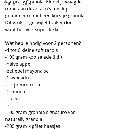
Naturally Granola. Eindelijk waagde 
Voorgerechten
ik me aan deze taco's met kip 
gepanneerd met een korstje granola. 
Dit ga ik ongetwijfeld vaker doen 
want het was super lekker!
Wat heb je nodig voor 2 personen?
-4 tot 6 kleine soft taco's 
-100 gram koolsalade (lidl)
-halve appel
-eetlepel mayonaise
-1 avocado
-potje zure room
-1 limoen
-bloem
-ei
-100 gram granola signature van 
naturally granola
-200 gram kipfilet haasjes