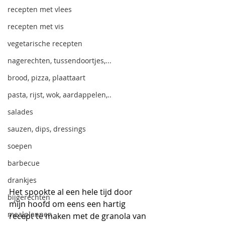
recepten met vlees
recepten met vis
vegetarische recepten
nagerechten, tussendoortjes,...
brood, pizza, plaattaart
pasta, rijst, wok, aardappelen,..
salades
sauzen, dips, dressings
soepen
barbecue
drankjes
Het spookte al een hele tijd door 
bijgerechten
mijn hoofd om eens een hartig 
mealplannen
recept te maken met de granola van 