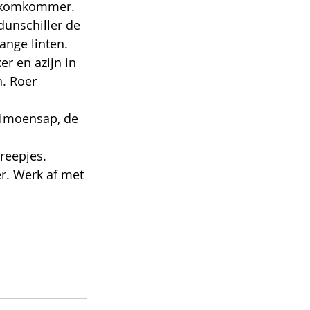
e komkommer. 
dunschiller de 
nge linten. 
r en azijn in 
. Roer 
limoensap, de 
reepjes. 
r. Werk af met 