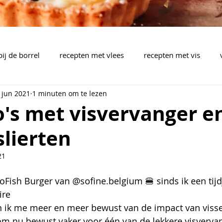
bij de borrel
recepten met vlees
recepten met vis
 jun 2021
1 minuten om te lezen
brood, pizza, plaattaart
pasta, rijst, wok, aardappelen,..
o's met visvervanger e
lierten
pen
barbecue
drankjes
bijgerechten
mealpla
21
SoFish Burger van @sofine.belgium 🍔 sinds ik een tijd
ire
 ik me meer en meer bewust van de impact van visser
rom nu bewust vaker voor één van de lekkere visverva