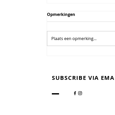
Bagel met roomkaas,
Opmerkingen
avocado en gerookte
zalmsalade
Amai deze bagel met verse
zalmsalade is echt een
Plaats een opmerking...
toppertje! Met nog een laagje
roomkaas en avocado kan het
niet anders dan een top lunch
zijn. Ga jij het proberen? Wat
heb je nodig voor 2 bagels? -2 b
SUBSCRIBE VIA EMA