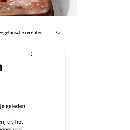
vegetarische recepten
salades
n
nnen
je geleden 
ij op het 
ngers van 