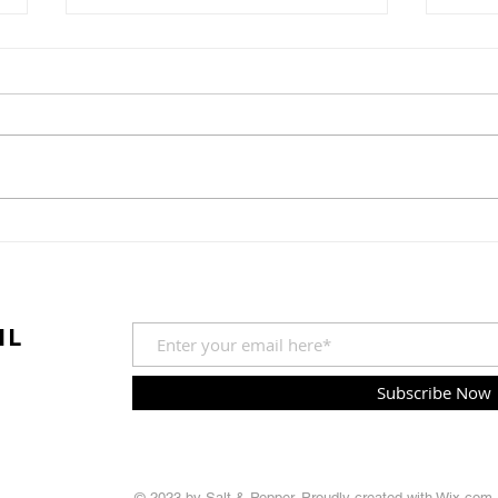
Caprese bagel
Turk
IL
Subscribe Now
© 2023 by Salt & Pepper. Proudly created with
Wix.com