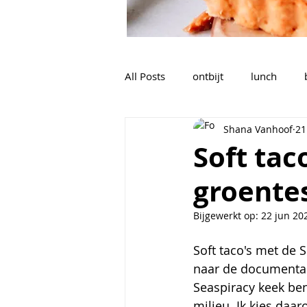
All Posts
ontbijt
lunch
Shana Vanhoof
21
nagerechten, tussendoortjes,...
Soft tac
groentes
sauzen, dips, dressings
soe
Bijgewerkt op:
22 jun 20
Voorgerechten
Soft taco's met de 
naar de documenta
Seaspiracy keek ben
milieu. Ik kies daa