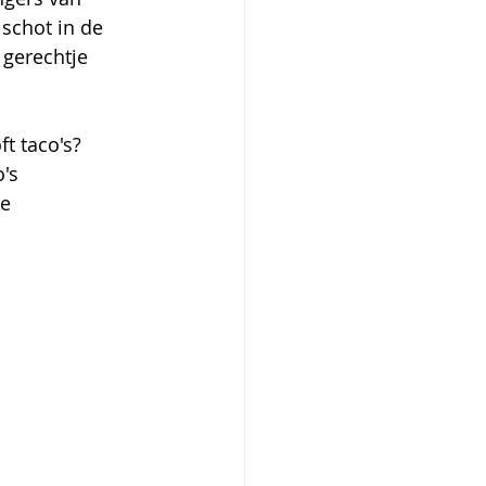
schot in de 
gerechtje 
ft taco's?
o's
ne