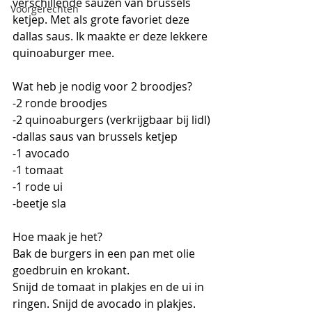
verschillende sauzen van brussels 
Voorgerechten
ketjep. Met als grote favoriet deze 
dallas saus. Ik maakte er deze lekkere 
quinoaburger mee.
Wat heb je nodig voor 2 broodjes?
-2 ronde broodjes  
-2 quinoaburgers (verkrijgbaar bij lidl)
-dallas saus van brussels ketjep
-1 avocado
-1 tomaat
-1 rode ui
-beetje sla
Hoe maak je het?
Bak de burgers in een pan met olie 
goedbruin en krokant.
Snijd de tomaat in plakjes en de ui in 
ringen. Snijd de avocado in plakjes.