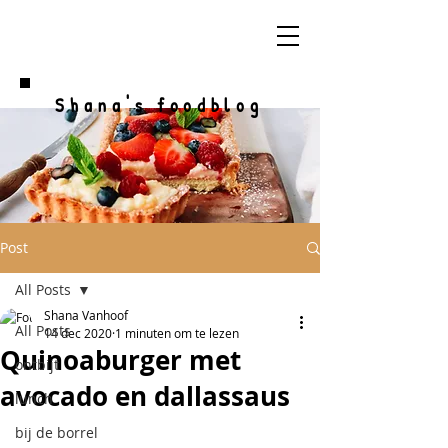
Shana's foodblog
Post
All Posts
Shana Vanhoof
All Posts
14 dec 2020
1 minuten om te lezen
Quinoaburger met
ontbijt
avocado en dallassaus
lunch
bij de borrel