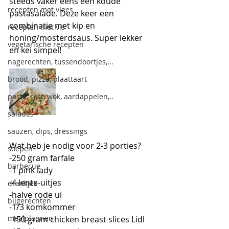
steeds vaker eens een koude 
recepten met vlees
pastasalade. Deze keer een 
combinatie met kip en 
recepten met vis
honing/mosterdsaus. Super lekker 
vegetarische recepten
en kei simpel!
nagerechten, tussendoortjes,...
brood, pizza, plaattaart
pasta, rijst, wok, aardappelen,..
salades
sauzen, dips, dressings
Wat heb je nodig voor 2-3 porties?
soepen
-250 gram farfale
barbecue
-1 pink lady
-4 lente-uitjes
drankjes
-halve rode ui
bijgerechten
-1/3 komkommer
mealplannen
-150 gram chicken breast slices Lidl