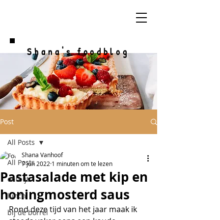
Shana's foodblog
Post
All Posts
Shana Vanhoof
All Posts
7 jun 2022
1 minuten om te lezen
Pastasalade met kip en
ontbijt
honingmosterd saus
lunch
Rond deze tijd van het jaar maak ik 
bij de borrel