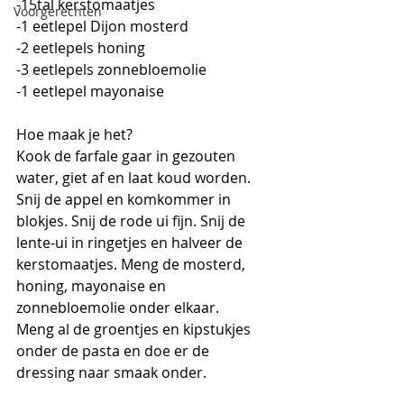
-15tal kerstomaatjes
Voorgerechten
-1 eetlepel Dijon mosterd
-2 eetlepels honing
-3 eetlepels zonnebloemolie
-1 eetlepel mayonaise 
Hoe maak je het? 
Kook de farfale gaar in gezouten 
water, giet af en laat koud worden.
Snij de appel en komkommer in 
blokjes. Snij de rode ui fijn. Snij de 
lente-ui in ringetjes en halveer de 
kerstomaatjes. Meng de mosterd, 
honing, mayonaise en 
zonnebloemolie onder elkaar.
Meng al de groentjes en kipstukjes 
onder de pasta en doe er de 
dressing naar smaak onder. 