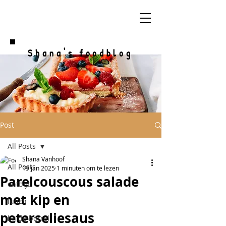
Shana's foodblog
Post
All Posts
Shana Vanhoof
All Posts
19 jan 2025
1 minuten om te lezen
Parelcouscous salade
ontbijt
met kip en
lunch
peterseliesaus
bij de borrel