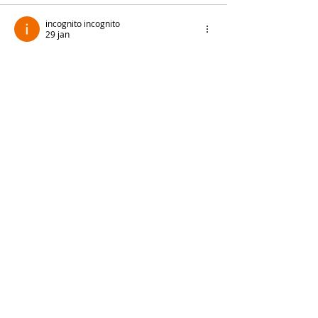
incognito incognito
29 jan
Like
Reageren
ali88 kiki88
18 sep 2025
شيخ روحاني
جلب 
الحبيب