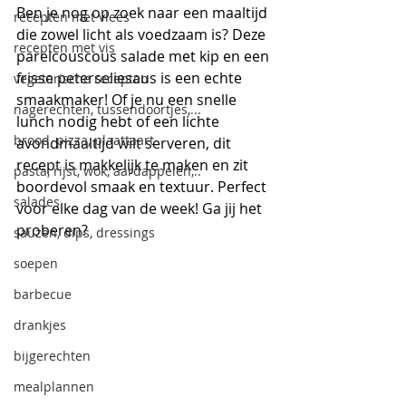
Ben je nog op zoek naar een maaltijd 
recepten met vlees
die zowel licht als voedzaam is? Deze 
recepten met vis
parelcouscous salade met kip en een 
frisse peterseliesaus is een echte 
vegetarische recepten
smaakmaker! Of je nu een snelle 
nagerechten, tussendoortjes,...
lunch nodig hebt of een lichte 
brood, pizza, plaattaart
avondmaaltijd wilt serveren, dit 
recept is makkelijk te maken en zit 
pasta, rijst, wok, aardappelen,..
boordevol smaak en textuur. Perfect 
salades
voor elke dag van de week! Ga jij het 
proberen?
sauzen, dips, dressings
soepen
barbecue
drankjes
bijgerechten
mealplannen