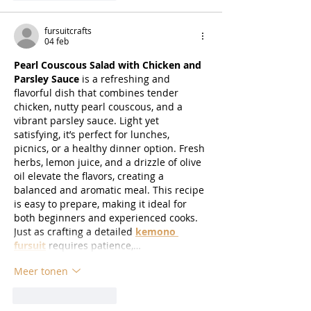
fursuitcrafts
04 feb
Pearl Couscous Salad with Chicken and 
Parsley Sauce
 is a refreshing and 
flavorful dish that combines tender 
chicken, nutty pearl couscous, and a 
vibrant parsley sauce. Light yet 
satisfying, it’s perfect for lunches, 
picnics, or a healthy dinner option. Fresh 
herbs, lemon juice, and a drizzle of olive 
oil elevate the flavors, creating a 
balanced and aromatic meal. This recipe 
is easy to prepare, making it ideal for 
both beginners and experienced cooks. 
Just as crafting a detailed 
kemono 
fursuit
 requires patience,…
Meer tonen
Like
Reageren