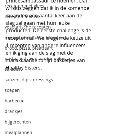
princesambassadrice noemen. Dat 
recepten met vlees
wil dus zeggen dat ik in de komende 
maanden een aantal keer aan de 
recepten met vis
slag zal gaan met hun leuke 
vegetarische recepten
producten. De eerste challenge is de 
nagerechten, tussendoortjes,...
receptenruil. We kregen de keuze uit 
4 recepten van andere influencers 
brood, pizza, plaattaart
en ik ging aan de slag met de 
pasta, rijst, wok, aardappelen,..
marokkaanse tonijn pakketjes van 
Healthy Sisters. 
salades
sauzen, dips, dressings
soepen
barbecue
drankjes
bijgerechten
mealplannen