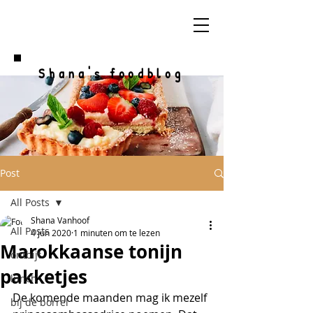
Shana's foodblog
Post
All Posts
Shana Vanhoof
All Posts
4 jun 2020
1 minuten om te lezen
Marokkaanse tonijn
ontbijt
pakketjes
lunch
De komende maanden mag ik mezelf 
bij de borrel