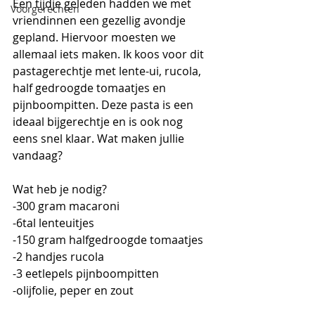
Een tijdje geleden hadden we met 
Voorgerechten
vriendinnen een gezellig avondje 
gepland. Hiervoor moesten we 
allemaal iets maken. Ik koos voor dit 
pastagerechtje met lente-ui, rucola, 
half gedroogde tomaatjes en 
pijnboompitten. Deze pasta is een 
ideaal bijgerechtje en is ook nog 
eens snel klaar. Wat maken jullie 
vandaag?
Wat heb je nodig?
-300 gram macaroni
-6tal lenteuitjes
-150 gram halfgedroogde tomaatjes
-2 handjes rucola
-3 eetlepels pijnboompitten
-olijfolie, peper en zout