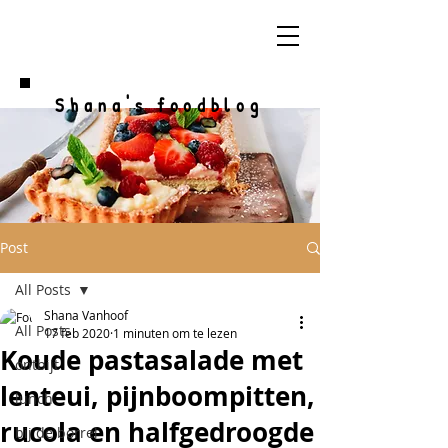
Shana's foodblog
Post
All Posts
Shana Vanhoof
All Posts
17 feb 2020
1 minuten om te lezen
Koude pastasalade met
ontbijt
lenteui, pijnboompitten,
lunch
rucola en halfgedroogde
bij de borrel