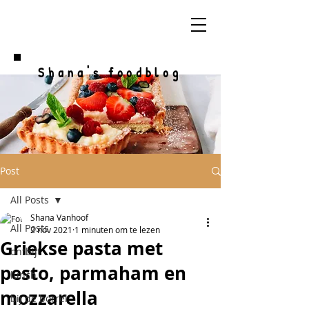
Shana's foodblog
Post
All Posts
Shana Vanhoof
All Posts
2 nov 2021
1 minuten om te lezen
Griekse pasta met
ontbijt
pesto, parmaham en
lunch
mozzarella
bij de borrel