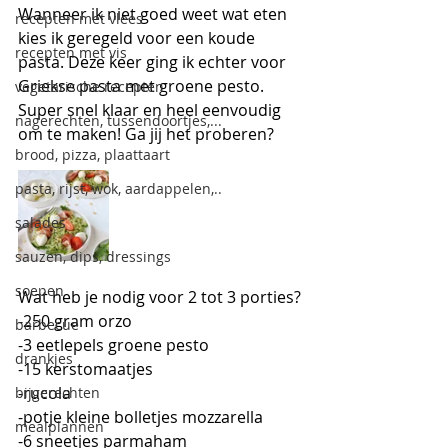
Wanneer ik niet goed weet wat eten 
recepten met vlees
kies ik geregeld voor een koude 
recepten met vis
pasta. Deze keer ging ik echter voor 
Griekse pasta met groene pesto. 
vegetarische recepten
Super snel klaar en heel eenvoudig 
nagerechten, tussendoortjes,...
om te maken! Ga jij het proberen?
brood, pizza, plaattaart
pasta, rijst, wok, aardappelen,..
salades
sauzen, dips, dressings
soepen
Wat heb je nodig voor 2 tot 3 porties?
-250 gram orzo
barbecue
-3 eetlepels groene pesto
drankjes
-15 kerstomaatjes
-rucola
bijgerechten
-potje kleine bolletjes mozzarella
mealplannen
-6 sneetjes parmaham