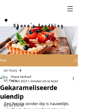
Shana's foodblog
Post
All Posts
Shana Vanhoof
All Posts
10 mrt 2023
1 minuten om te lezen
Gekarameliseerde
ontbijt
uiendip
lunch
Een feestje zonder dip is nauwelijks 
bij de borrel