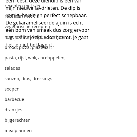
een feest, deze uiendip is één van 
recepten met vlees
mijn nieuwe favorieten. De dip is 
romig, hartig en perfect schepbaar. 
recepten met vis
De gekarameliseerde ajuin is echt 
vegetarische recepten
een bom van smaak dus zorg ervoor 
nagerechten, tussendoortjes,...
dat je hier je tijd voor neemt. Je gaat 
het je niet beklagen! .
brood, pizza, plaattaart
pasta, rijst, wok, aardappelen,..
salades
sauzen, dips, dressings
soepen
barbecue
drankjes
bijgerechten
mealplannen