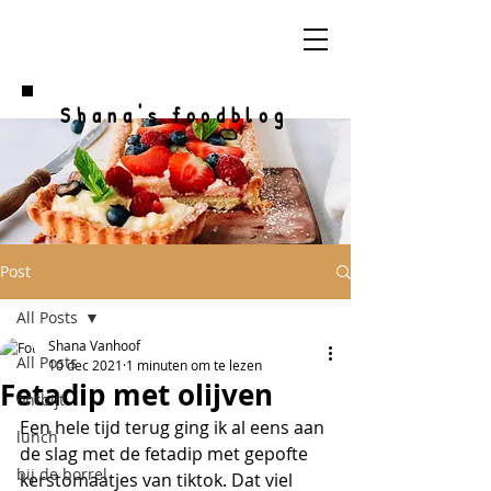
Shana's foodblog
Post
All Posts
Shana Vanhoof
All Posts
10 dec 2021
1 minuten om te lezen
Fetadip met olijven
ontbijt
Een hele tijd terug ging ik al eens aan 
lunch
de slag met de fetadip met gepofte 
bij de borrel
kerstomaatjes van tiktok. Dat viel 