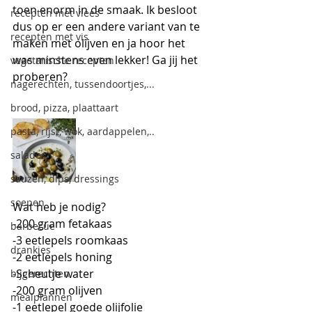
toen enorm in de smaak. Ik besloot 
recepten met vlees
dus op er een andere variant van te 
recepten met vis
maken met olijven en ja hoor het 
was minstens even lekker! Ga jij het 
vegetarische recepten
proberen?
nagerechten, tussendoortjes,...
brood, pizza, plaattaart
pasta, rijst, wok, aardappelen,..
salades
sauzen, dips, dressings
soepen
Wat heb je nodig?
-200 gram fetakaas
barbecue
-3 eetlepels roomkaas
drankjes
-2 eetlepels honing
-Scheutje water 
bijgerechten
-200 gram olijven
mealplannen
-1 eetlepel goede olijfolie