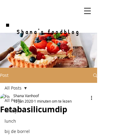
Shana's foodblog
Post
All Posts
Shana Vanhoof
All Posts
12 jun 2020
1 minuten om te lezen
Fetabasilicumdip
ontbijt
lunch
bij de borrel