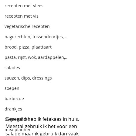
recepten met vlees
recepten met vis
vegetarische recepten
nagerechten, tussendoortjes,...
brood, pizza, plaattaart
pasta, rijst, wok, aardappelen,..
salades
sauzen, dips, dressings
soepen
barbecue
drankjes
Geregeld heb ik fetakaas in huis. 
bijgerechten
Meestal gebruik ik het voor een 
mealplannen
salade maar ik gebruik dan vaak 