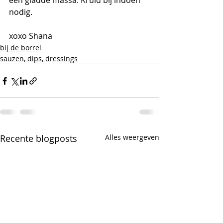
een gladde massa. Kruid bij indoen 
nodig. 
xoxo Shana
bij de borrel
sauzen, dips, dressings
Recente blogposts
Alles weergeven