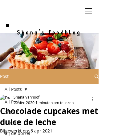
Shana's foodblog
Post
All Posts
Shana Vanhoof
All Posts
21 dec 2020
1 minuten om te lezen
Chocolade cupcakes met
ontbijt
dulce de leche
lunch
Bijgewerkt op:
6 apr 2021
bij de borrel