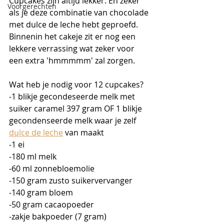
Cupcakes zijn altijd lekker. En zeker 
Voorgerechten
als je deze combinatie van chocolade 
met dulce de leche hebt geproefd. 
Binnenin het cakeje zit er nog een 
lekkere verrassing wat zeker voor 
een extra 'hmmmmm' zal zorgen. 
Wat heb je nodig voor 12 cupcakes?
-1 blikje gecondeseerde melk met 
suiker caramel 397 gram OF 1 blikje 
gecondenseerde melk waar je zelf 
dulce de leche
 van maakt
-1 ei
-180 ml melk
-60 ml zonnebloemolie
-150 gram zusto suikervervanger
-140 gram bloem
-50 gram cacaopoeder
-zakje bakpoeder (7 gram)