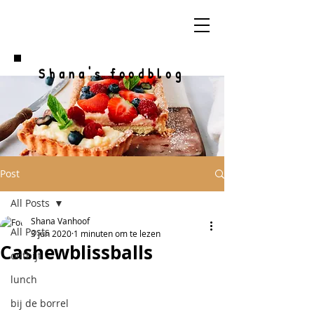
Shana's foodblog
Post
All Posts
Shana Vanhoof
All Posts
3 jun 2020
1 minuten om te lezen
Cashewblissballs
ontbijt
lunch
bij de borrel