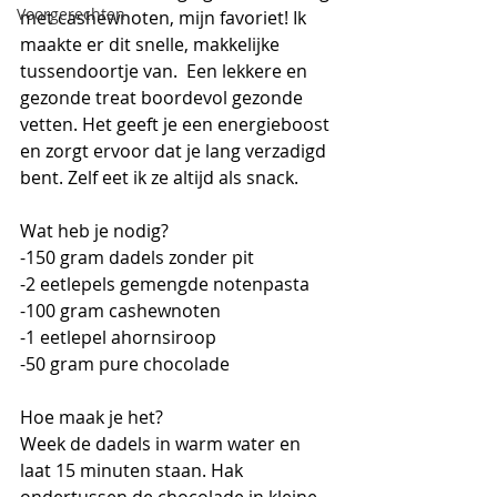
Voorgerechten
met cashewnoten, mijn favoriet! Ik 
maakte er dit snelle, makkelijke 
tussendoortje van.  Een lekkere en 
gezonde treat boordevol gezonde 
vetten. Het geeft je een energieboost 
en zorgt ervoor dat je lang verzadigd 
bent. Zelf eet ik ze altijd als snack.
Wat heb je nodig?
-150 gram dadels zonder pit
-2 eetlepels gemengde notenpasta
-100 gram cashewnoten
-1 eetlepel ahornsiroop
-50 gram pure chocolade
Hoe maak je het?
Week de dadels in warm water en 
laat 15 minuten staan. Hak 