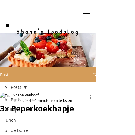
Shana's foodblog
Post
All Posts
Shana Vanhoof
All Posts
15 dec 2019
1 minuten om te lezen
3x Peperkoekhapje
ontbijt
lunch
bij de borrel