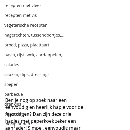
recepten met vlees
recepten met vis
vegetarische recepten
nagerechten, tussendoortjes,...
brood, pizza, plaattaart
pasta, rijst, wok, aardappelen,..
salades
sauzen, dips, dressings
soepen
barbecue
Ben je nog op zoek naar een 
drankjes
eenvoudig en heerlijk hapje voor de 
feestdagen? Dan zijn deze drie 
bijgerechten
hapjes met peperkoek zeker een 
mealplannen
aanrader! Simpel, eenvoudig maar 