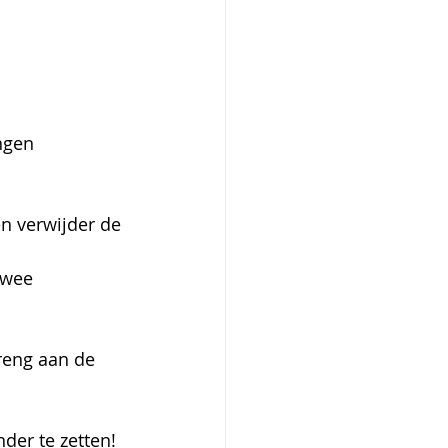
engen
n verwijder de 
twee 
reng aan de 
der te zetten! 