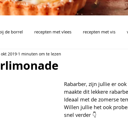
bij de borrel
recepten met vlees
recepten met vis
 okt 2019
1 minuten om te lezen
brood, pizza, plaattaart
pasta, rijst, wok, aardappelen,..
rlimonade
pen
barbecue
drankjes
bijgerechten
mealpla
Rabarber, zijn jullie er ook
maakte dit lekkere rabarbe
Ideaal met de zomerse te
Willen jullie het ook prob
snel verder 👇