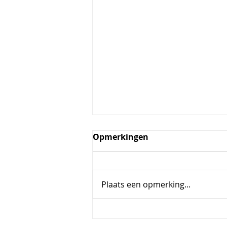
Opmerkingen
Plaats een opmerking...
Gin fizz met mandarijn en