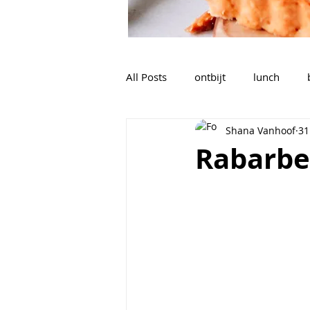
All Posts
ontbijt
lunch
Shana Vanhoof
31
nagerechten, tussendoortjes,...
Rabarbe
sauzen, dips, dressings
soe
Voorgerechten