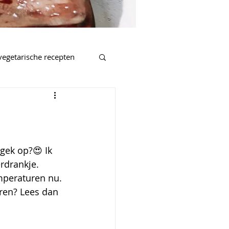
vegetarische recepten
salades
nnen
 gek op?😍 Ik 
rdrankje. 
mperaturen nu. 
eren? Lees dan 