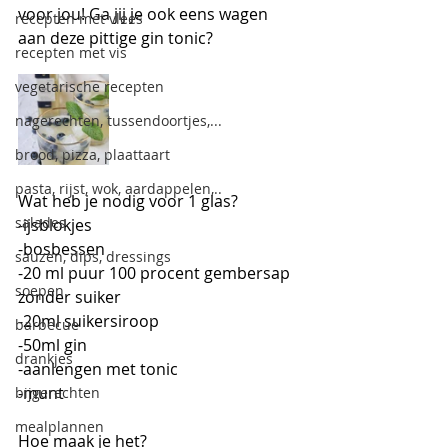
voor jou! Ga jij je ook eens wagen 
recepten met vlees
aan deze pittige gin tonic?
recepten met vis
vegetarische recepten
nagerechten, tussendoortjes,...
brood, pizza, plaattaart
pasta, rijst, wok, aardappelen,..
Wat heb je nodig voor 1 glas?
salades
-ijsblokjes
-bosbessen
sauzen, dips, dressings
-20 ml puur 100 procent gembersap 
soepen
zonder suiker
-20ml suikersiroop
barbecue
-50ml gin
drankjes
-aanlengen met tonic
-munt
bijgerechten
mealplannen
Hoe maak je het?