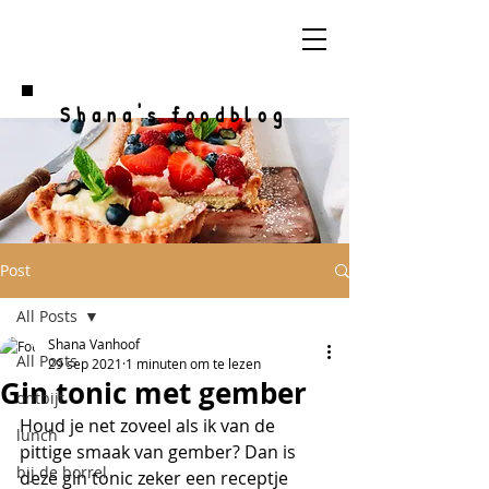
Shana's foodblog
Post
All Posts
Shana Vanhoof
All Posts
29 sep 2021
1 minuten om te lezen
Gin tonic met gember
ontbijt
Houd je net zoveel als ik van de 
lunch
pittige smaak van gember? Dan is 
bij de borrel
deze gin tonic zeker een receptje 