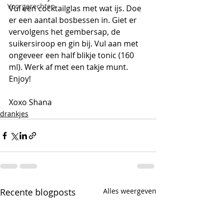
Voorgerechten
Vul een cocktailglas met wat ijs. Doe 
er een aantal bosbessen in. Giet er 
vervolgens het gembersap, de 
suikersiroop en gin bij. Vul aan met 
ongeveer een half blikje tonic (160 
ml). Werk af met een takje munt. 
Enjoy!
Xoxo Shana
drankjes
Recente blogposts
Alles weergeven