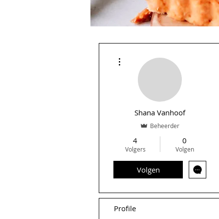
Meer acties
Shana Vanhoof
Beheerder
4
0
Volgers
Volgen
Volgen
Profile