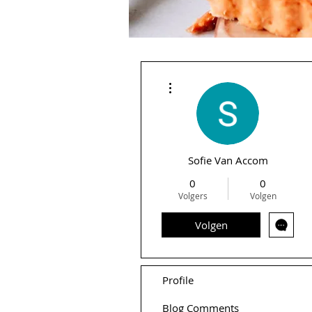
Meer acties
Sofie Van Accom
0
0
Volgers
Volgen
Volgen
Profile
Blog Comments