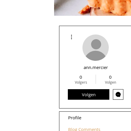
Meer acties
ann.mercier
0
0
Volgers
Volgen
Volgen
Profile
Blog Comments