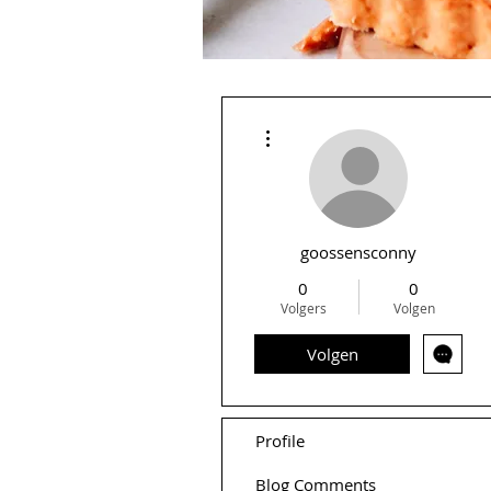
Meer acties
goossensconny
0
0
Volgers
Volgen
Volgen
Profile
Blog Comments