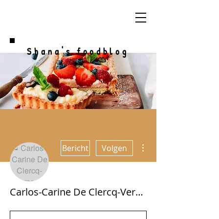
Shana's foodblog
Meer acties
Bericht
Volgen
Carlos-Carine De Clercq-Verpoest