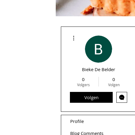
Meer acties
Bieke De Belder
0
0
Volgers
Volgen
Volgen
Profile
Blog Comments