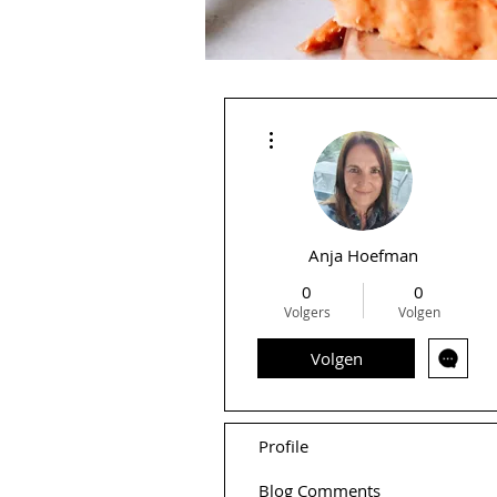
Meer acties
Anja Hoefman
0
0
Volgers
Volgen
Volgen
Profile
Blog Comments