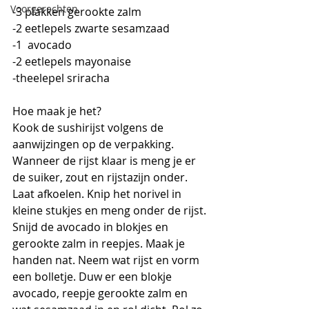
Voorgerechten
-3 plakken gerookte zalm
-2 eetlepels zwarte sesamzaad
-1  avocado
-2 eetlepels mayonaise
-theelepel sriracha
Hoe maak je het?
Kook de sushirijst volgens de 
aanwijzingen op de verpakking. 
Wanneer de rijst klaar is meng je er 
de suiker, zout en rijstazijn onder. 
Laat afkoelen. Knip het norivel in 
kleine stukjes en meng onder de rijst.
Snijd de avocado in blokjes en 
gerookte zalm in reepjes. Maak je 
handen nat. Neem wat rijst en vorm 
een bolletje. Duw er een blokje 
avocado, reepje gerookte zalm en 