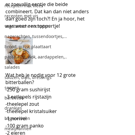
er toevallig eentje die beide 
recepten met vlees
combineert. Dat kan dan niet anders 
recepten met vis
dan goed zijn toch?! En ja hoor, het 
was weer een toppertje! 
vegetarische recepten
nagerechten, tussendoortjes,...
brood, pizza, plaattaart
pasta, rijst, wok, aardappelen,..
salades
Wat heb je nodig voor 12 grote 
sauzen, dips, dressings
bitterballen?
soepen
-250 gram sushirijst
-3 eetlepels rijstazijn
barbecue
-theelepel zout
drankjes
-theelepel kristalsuiker
-1 norivel
bijgerechten
-100 gram panko
mealplannen
-2 eieren