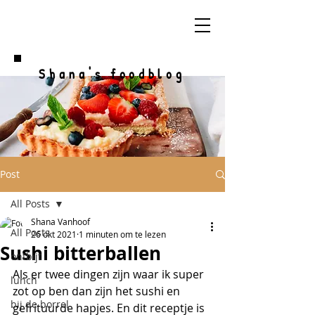
Shana's foodblog
Post
All Posts
Shana Vanhoof
All Posts
26 okt 2021
1 minuten om te lezen
Sushi bitterballen
ontbijt
Als er twee dingen zijn waar ik super 
lunch
zot op ben dan zijn het sushi en 
bij de borrel
gefrituurde hapjes. En dit receptje is 