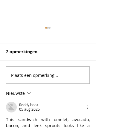
2 opmerkingen
Caprese bagel
Oeuf en cocot
Plaats een opmerking...
Nieuwste
Reddy book
05 aug 2025
This sandwich with omelet, avocado, 
bacon, and leek sprouts looks like a 
perfect way to start the day — packed 