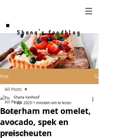
Shana's foodblog
Post
All Posts
Shana Vanhoof
All Posts
1 apr 2025
1 minuten om te lezen
Boterham met omelet,
ontbijt
avocado, spek en
lunch
preischeuten
bij de borrel