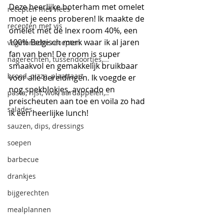
Deze heerlijke boterham met omelet 
recepten met vlees
moet je eens proberen! Ik maakte de 
recepten met vis
omelet met de Inex room 40%, een 
100% Belgisch merk waar ik al jaren 
vegetarische recepten
fan van ben! De room is super 
nagerechten, tussendoortjes,...
smaakvol en gemakkelijk bruikbaar 
brood, pizza, plaattaart
voor alle bereidingen. Ik voegde er 
nog spekblokjes, avocado en 
pasta, rijst, wok, aardappelen,..
preischeuten aan toe en voila zo had 
salades
ik een heerlijke lunch!
sauzen, dips, dressings
soepen
barbecue
drankjes
bijgerechten
mealplannen