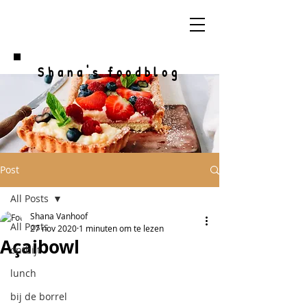
Shana's foodblog
Post
All Posts
Shana Vanhoof
All Posts
27 nov 2020
1 minuten om te lezen
Açaibowl
ontbijt
lunch
bij de borrel