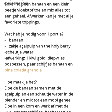
Voorgerechten
enkel nog een banaan en een klein 
beetje vloeistof toe en mix alles tot 
een geheel. Afwerken kan je met al je 
favoriete toppings. 
Wat heb je nodig voor 1 portie?
-1 banaan
-1 zakje açaipulp van the holy berry
-scheutje water
-afwerking: 1 kiwi gold, diepvries 
bosbessen, paar schijfjes banaan en 
piña colada granola
Hoe maak je het?
Doe de banaan samen met de 
açaipulp en een scheutje water in de 
blender en mix tot een mooi geheel. 
Doe in een kom en werk af met de 