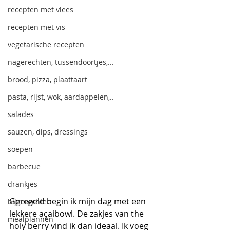
recepten met vlees
recepten met vis
vegetarische recepten
nagerechten, tussendoortjes,...
brood, pizza, plaattaart
pasta, rijst, wok, aardappelen,..
salades
sauzen, dips, dressings
soepen
barbecue
drankjes
Geregeld begin ik mijn dag met een 
bijgerechten
lekkere açaibowl. De zakjes van the 
mealplannen
holy berry vind ik dan ideaal. Ik voeg 